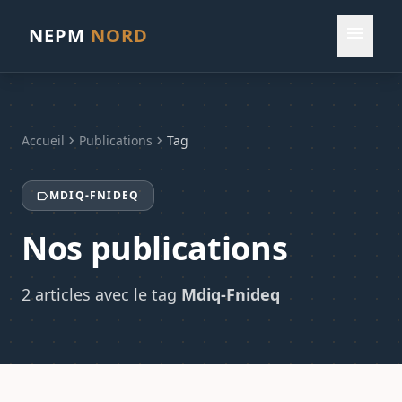
menu
NEPM
NORD
Accueil
chevron_right
Publications
chevron_right
Tag
MDIQ-FNIDEQ
label
Nos publications
2 articles avec le tag
Mdiq-Fnideq