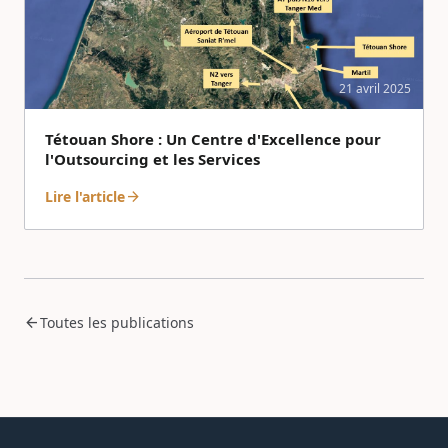
21 avril 2025
Tétouan Shore : Un Centre d'Excellence pour
l'Outsourcing et les Services
Lire l'article
arrow_forward
arrow_back
Toutes les publications