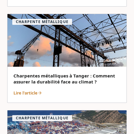
CHARPENTE MÉTALLIQUE
16 mars 2025
Charpentes métalliques à Tanger : Comment
assurer la durabilité face au climat ?
Lire l'article
arrow_forward
CHARPENTE MÉTALLIQUE