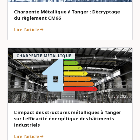
Charpente Métallique à Tanger : Décryptage
du règlement CM66
Lire l'article
arrow_forward
CHARPENTE MÉTALLIQUE
10 avril 2025
L'impact des structures métalliques à Tanger
sur l'efficacité énergétique des bâtiments
industriels
Lire l'article
arrow_forward