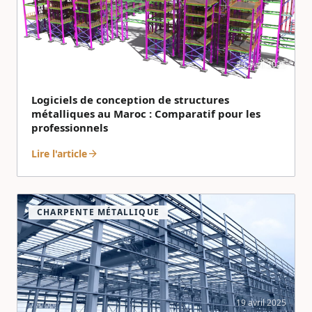
20 avril 2025
Logiciels de conception de structures
métalliques au Maroc : Comparatif pour les
professionnels
Lire l'article
arrow_forward
CHARPENTE MÉTALLIQUE
19 avril 2025