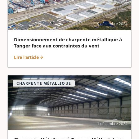
9 décembre 2024
Dimensionnement de charpente métallique à
Tanger face aux contraintes du vent
Lire l'article
arrow_forward
CHARPENTE MÉTALLIQUE
1 décembre 2024