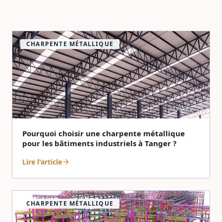
CHARPENTE MÉTALLIQUE
27 avril 2025
Pourquoi choisir une charpente métallique
pour les bâtiments industriels à Tanger ?
Lire l'article
arrow_forward
CHARPENTE MÉTALLIQUE