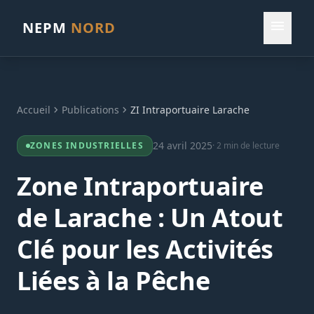
menu
NEPM
NORD
Accueil
chevron_right
Publications
chevron_right
ZI Intraportuaire Larache
24 avril 2025
ZONES INDUSTRIELLES
· 2 min de lecture
Zone Intraportuaire
de Larache : Un Atout
Clé pour les Activités
Liées à la Pêche