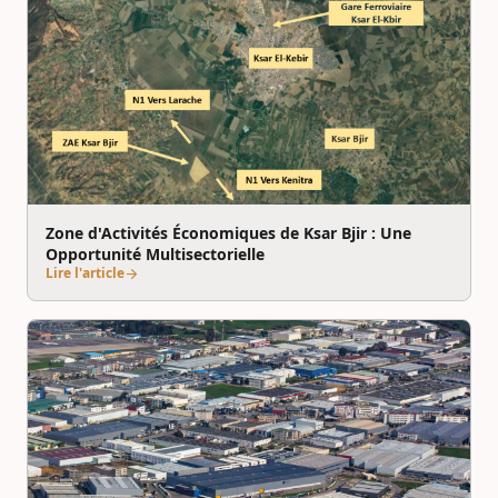
Zone d'Activités Économiques de Ksar Bjir : Une
Opportunité Multisectorielle
Lire l'article
arrow_forward