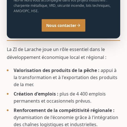
transformation des produits de la pêche,
charpente métallique, VRD, sécurité incendie, lots techniques,
AMO/OPC, HSE.
entrepôts frigorifiques et zones de stockage.
Nous contacter
arrow_forward
Impact économique
La ZI de Larache joue un rôle essentiel dans le
développement économique local et régional :
Valorisation des produits de la pêche :
appui à
la transformation et à l'exportation des produits
de la mer.
Création d'emplois :
plus de 4 400 emplois
permanents et occasionnels prévus.
Renforcement de la compétitivité régionale :
dynamisation de l'économie grâce à l'intégration
des chaînes logistiques et industrielles.