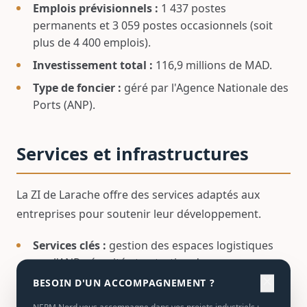
Emplois prévisionnels :
1 437 postes
permanents et 3 059 postes occasionnels (soit
plus de 4 400 emplois).
Investissement total :
116,9 millions de MAD.
Type de foncier :
géré par l'Agence Nationale des
Ports (ANP).
Services et infrastructures
La ZI de Larache offre des services adaptés aux
entreprises pour soutenir leur développement.
Services clés :
gestion des espaces logistiques
par l'ANP, sécurité et entretien des
infrastructures.
close
BESOIN D'UN ACCOMPAGNEMENT ?
Infrastructures adaptées :
espaces pour la
NEPM Nord vous accompagne dans vos projets industriels :