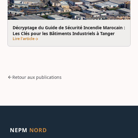
Décryptage du Guide de Sécurité Incendie Marocain :
Les Clés pour les Bâtiments Industriels à Tanger
Lire l'article
arrow_forward
arrow_back
Retour aux publications
NEPM
NORD