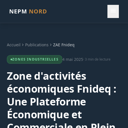
menu
NEPM
NORD
Accueil
chevron_right
Publications
chevron_right
ZAE Fnideq
4 mai 2025
ZONES INDUSTRIELLES
· 3 min de lecture
Zone d'activités
économiques Fnideq :
Une Plateforme
Économique et
Commerciale en Plein