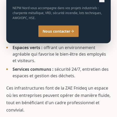
répondent aux besoins spécifiques des investisseurs
NEPM Nord vous accompagne dans vos projets industriels :
charpente métallique, VRD, sécurité incendie, lots techniques,
:
AMO/OPC, HSE.
Infrastructures adaptées :
zones spécialement
Nous contacter
arrow_forward
conçues pour les commerces de détail, les
activités logistiques et les services.
Espaces verts :
offrant un environnement
agréable qui favorise le bien-être des employés
et visiteurs.
Services communs :
sécurité 24/7, entretien des
espaces et gestion des déchets.
Ces infrastructures font de la ZAE Fnideq un espace
où les entreprises peuvent opérer de manière fluide,
tout en bénéficiant d'un cadre professionnel et
convivial.