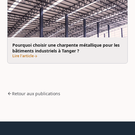
Pourquoi choisir une charpente métallique pour les
bâtiments industriels à Tanger ?
Lire l'article
arrow_forward
arrow_back
Retour aux publications