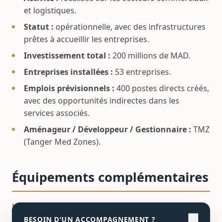
et logistiques.
Statut :
opérationnelle, avec des infrastructures
prêtes à accueillir les entreprises.
Investissement total :
200 millions de MAD.
Entreprises installées :
53 entreprises.
Emplois prévisionnels :
400 postes directs créés,
avec des opportunités indirectes dans les
services associés.
Aménageur / Développeur / Gestionnaire :
TMZ
(Tanger Med Zones).
Équipements complémentaires
La ZAE Fnideq met à disposition des entreprises une
close
BESOIN D'UN ACCOMPAGNEMENT ?
gamme d'équipements modernes et de services qui