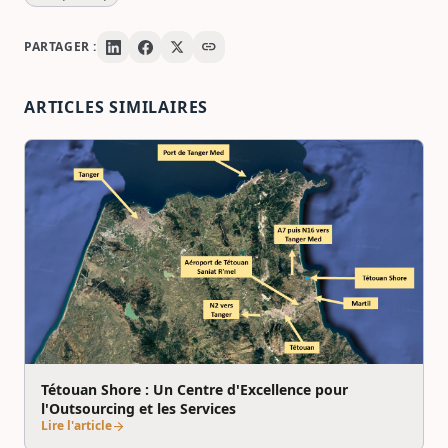
link
PARTAGER :
ARTICLES SIMILAIRES
Tétouan Shore : Un Centre d'Excellence pour
l'Outsourcing et les Services
Lire l'article
arrow_forward