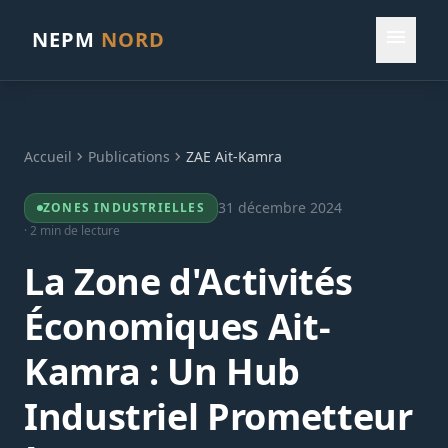
menu
NEPM
NORD
Accueil
chevron_right
Publications
chevron_right
ZAE Ait-Kamra
31 décembre 2024
ZONES INDUSTRIELLES
· 2 min de lecture
La Zone d'Activités
Économiques Ait-
Kamra : Un Hub
Industriel Prometteur