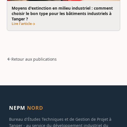
Moyens d'extinction en milieu industriel : comment
choisir le bon type pour les bâtiments industriels à
Tanger ?
Lire l'article
arrow_forward
arrow_back
Retour aux publications
NEPM
NORD
Bureau d'Études Techniques et de Gestion de Projet à
Tanger - au service du développement industriel du