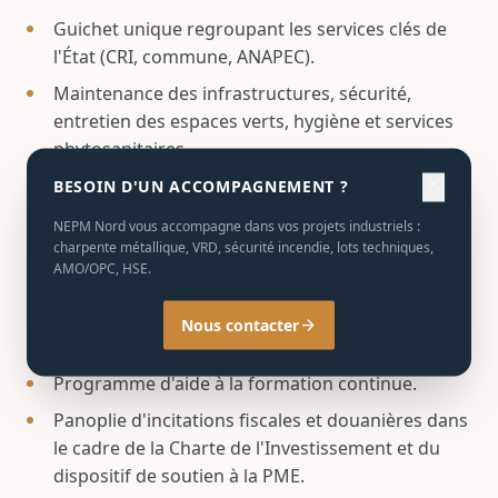
Guichet unique regroupant les services clés de
l'État (CRI, commune, ANAPEC).
Maintenance des infrastructures, sécurité,
entretien des espaces verts, hygiène et services
phytosanitaires.
close
BESOIN D'UN ACCOMPAGNEMENT ?
Services business
NEPM Nord vous accompagne dans vos projets industriels :
charpente métallique, VRD, sécurité incendie, lots techniques,
Business center, banques, poste, hôtels, centre
AMO/OPC, HSE.
d'exposition, station-service et restauration.
Nous contacter
arrow_forward
Formation et appui aux investisseurs
Programme d'aide à la formation continue.
Panoplie d'incitations fiscales et douanières dans
le cadre de la Charte de l'Investissement et du
dispositif de soutien à la PME.